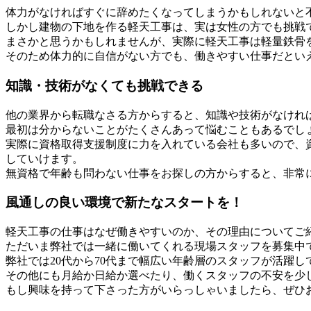
体力がなければすぐに辞めたくなってしまうかもしれないと
しかし建物の下地を作る軽天工事は、実は女性の方でも挑戦
まさかと思うかもしれませんが、実際に軽天工事は軽量鉄骨
そのため体力的に自信がない方でも、働きやすい仕事だとい
知識・技術がなくても挑戦できる
他の業界から転職なさる方からすると、知識や技術がなけれ
最初は分からないことがたくさんあって悩むこともあるでし
実際に資格取得支援制度に力を入れている会社も多いので、
していけます。
無資格で年齢も問わない仕事をお探しの方からすると、非常
風通しの良い環境で新たなスタートを！
軽天工事の仕事はなぜ働きやすいのか、その理由についてご
ただいま弊社では一緒に働いてくれる現場スタッフを募集中
弊社では20代から70代まで幅広い年齢層のスタッフが活躍
その他にも月給か日給か選べたり、働くスタッフの不安を少
もし興味を持って下さった方がいらっしゃいましたら、ぜひ